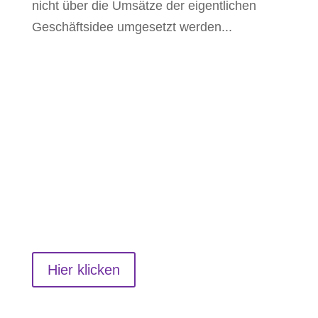
nicht über die Umsätze der eigentlichen
Geschäftsidee umgesetzt werden...
Für Startups
Du möchstest dein Startup auch auf
startupfan.de veröffentlichen?
Hier klicken
Für Unternehmen